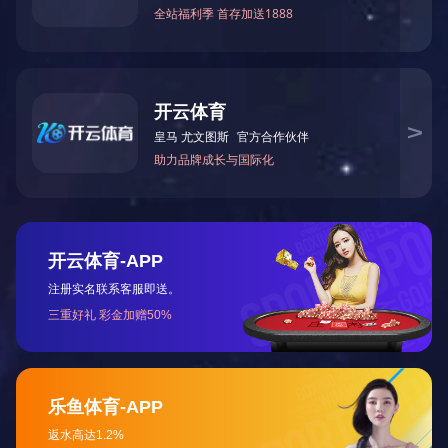
确认
取消
1
了解详情
2
了解详情
a1