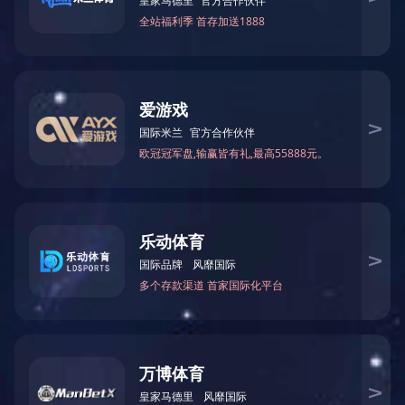
台阶轴
直线导轨轴
更多...
新闻资讯

公司新闻
行业资讯
销售网络
在线咨询
米兰体育-米兰（中国）

搜索