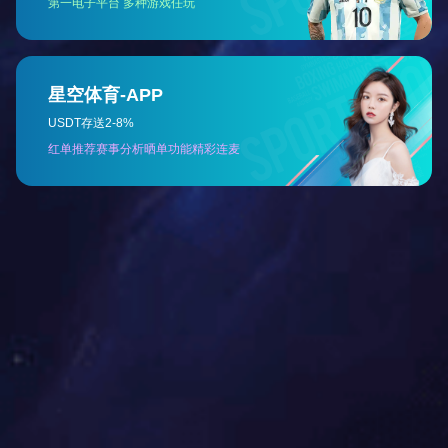
主要产品有直线轴、空心轴、直线圆导轨、滑块、直线轴承、
活塞杆、精密机械轴类等。
产品中心
光轴
米兰体育-米兰（中国）
打孔轴
送纸轴
割槽轴
空心轴
台阶轴
直线导轨轴