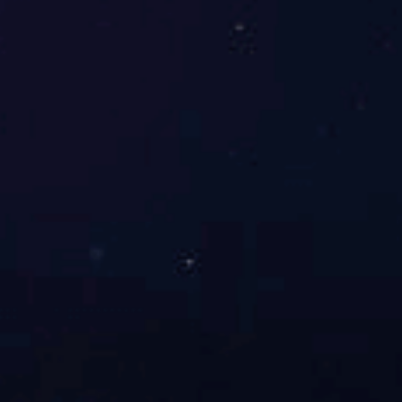
光轴
光轴
上架时间：2012-09-17 材料：SUJ-2 硬度：60-64HRC 粗糙
度：1.2S（Rmax) 镀层：20um-30um 直线度：50um/1000mm
查看更多
米兰体育-米兰（中国）
米兰体育-米兰（中国）
上架时间：2012-09-14 材料：- 硬度：50-54HRC 粗糙度：
1.2S(Rmax) 镀层：- 直线度：50um/1000mm
查看更多
打孔轴
打孔轴
上架时间：2012-09-17 材料：SUJ-2 硬度：60-64HRC 粗糙
度：1.2S（Rmax) 镀层：20um-30um 直线度：50um/1000mm
查看更多
送纸轴
送纸轴