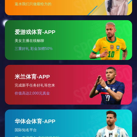
割槽轴
空心轴
台阶轴
直线导轨轴
调质轴
压紧轴
铣槽轴
辊筒
滚珠丝杆
活塞杆