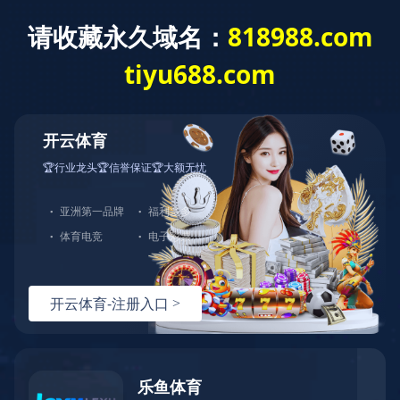
米兰体育-米兰（中国） ：一家专业研发生产和销售运动系列产品的企
业 !
一家专业研发生产和销售运动系列产品的企业 !
biwu@bognoggin.com
/
lulu@bognoggin.com
+86(574)88159598 /
18968312317

网站首页
关于安达

公司介绍