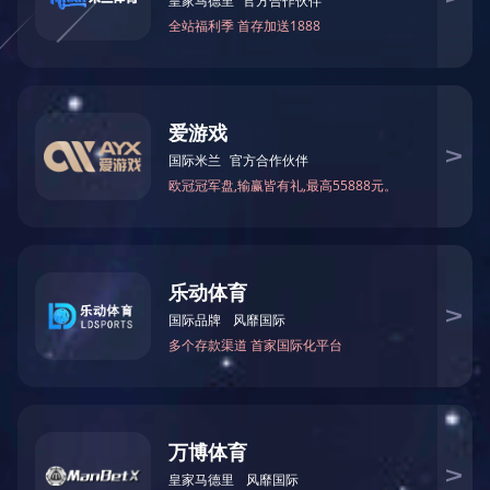
台阶轴
直线导轨轴
更多...
新闻资讯

公司新闻
行业资讯
销售网络
在线咨询
米兰体育-米兰（中国）

搜索