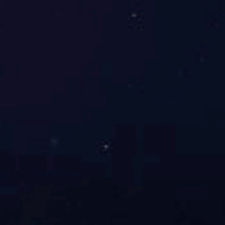
ADS25
25
-7~-20
3.85
>2
ADS30
30
5.55
ADS35
35
7.55
ADS40
40
-9~-25
9.87
>3
ADS50
50
15.4
上一个
无
下一个
光轴
售后服务
咨询电话
+86-574-88159598