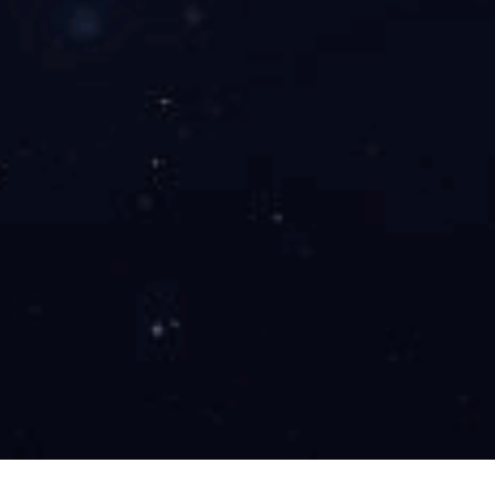
返回顶部
© 米兰体育-米兰（中国） 版权所有
© 米兰体育-米兰（中国） 版权所有
网站首页
关于安达
产品中心