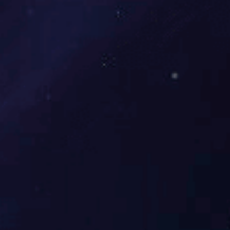
ADS5
5
-4~-12
0.16
>0.8
ADS6
6
0.23
ADS8
8
0.40
-5~-14
ADS10
10
0.62
ADS12
12
0.89
>1.0
ADS13
13
-6~-17
1.04
ADS16
16
1.58
>1.5
ADS20
20
2.47