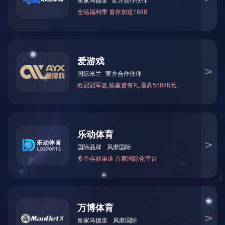
台阶轴
直线导轨轴
更多...
新闻资讯

公司新闻
行业资讯
销售网络
在线咨询
米兰体育-米兰（中国）

搜索