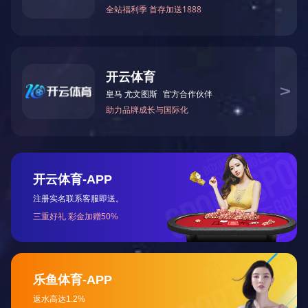
确认
取消
新闻资讯
首页
/
新闻资讯
/
公司新闻
/
安达将于2024年3月20日至3月22日参加慕尼黑上海电子生产设
备展
安达将于2024年3月20日至3月
22日参加慕尼黑上海电子生产
设备展