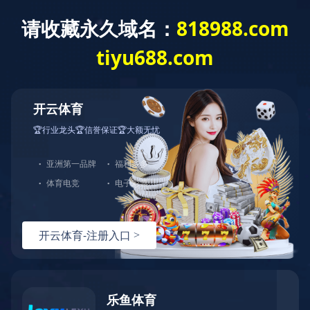
米兰体育-米兰（中国） ：一家专业研发生产和销售运动系列产品的企
业 !
一家专业研发生产和销售运动系列产品的企业 !
biwu@bognoggin.com
/
lulu@bognoggin.com
+86(574)88159598 /
18968312317

网站首页
关于安达

公司介绍