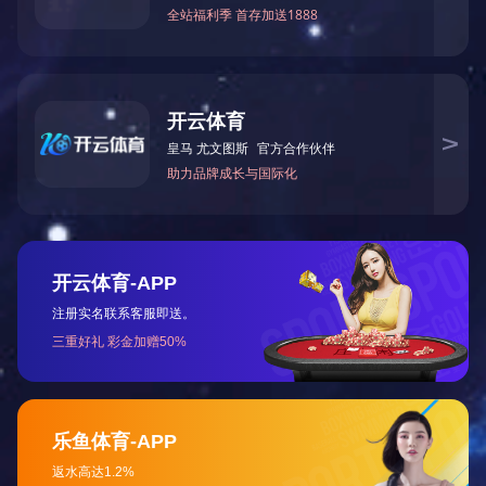
确认
取消
产品中心
首页
/
所有产品
/
铣槽轴
/
铣槽轴
全部分类


1
/
1
浏览量:
1000
铣槽轴