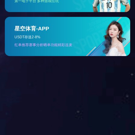
产品参数
未找到相应参数组，请于后台属性模板中添加
上一个
铣槽轴
下一个
无
售后服务
咨询电话
+86-574-88159598
返回顶部
© 米兰体育-米兰（中国） 版权所有
© 米兰体育-米兰（中国） 版权所有