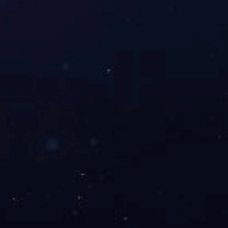
网站首页
关于安达
产品中心
新闻资讯
销售网络
在线咨询
联系方式
联系方式
宁波市海曙洞桥工业区洞北路9号