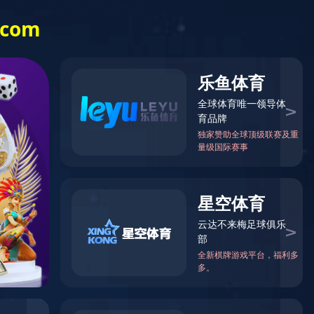
biwu@bognoggin.com
/
lulu@bognoggin.com
+86(574)88159598 /
18968312317