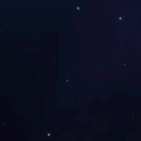
© 米兰体育-米兰（中国） 版权所有