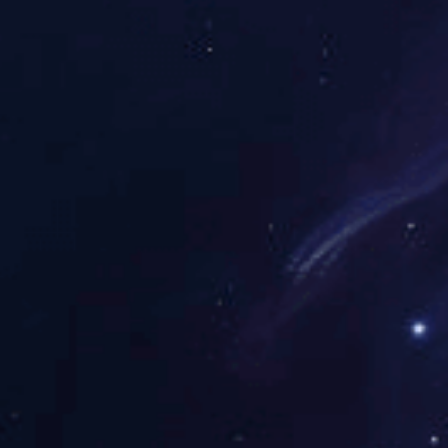
确认
取消
首页
/
所有产品
/
台阶轴
/
台阶轴
全部分类


1
/
1
浏览量:
1000
台阶轴