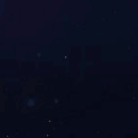
© 米兰体育-米兰（中国） 版权所有
网站首页
关于安达
产品中心
新闻资讯
销售网络
在线咨询
联系方式