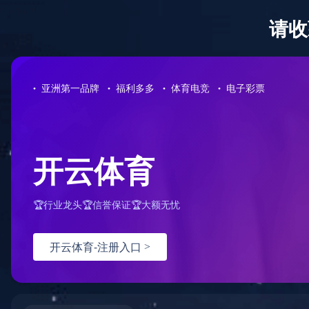
米兰体育-米兰（中国） ：一家专业研发生产和销售运动系列产品的企业 
一家专业研发生产和销售运动系列产品的企业 !

网站首页
关于安达

公司介绍
总经理致辞