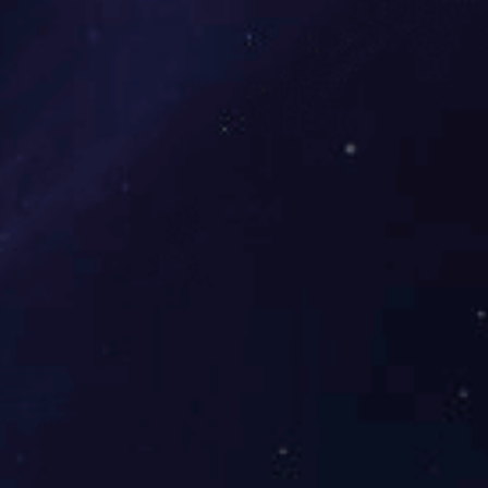
大、结构简单、对安装要求较低、能够自锁（特别是垂直升降的