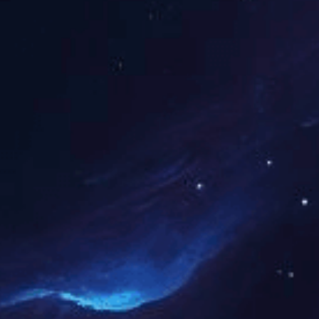
零售价
0.0
元
市场价
0.0
元
浏览量:
1000
产品编号
AD038
所属分类
滚珠丝杆
数量
-
+

1
产品描述
产品参数