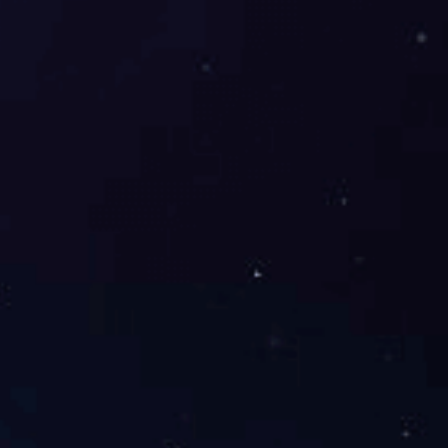
时候，不需任何配重或刹车装置）。广泛应用于各种普通机床