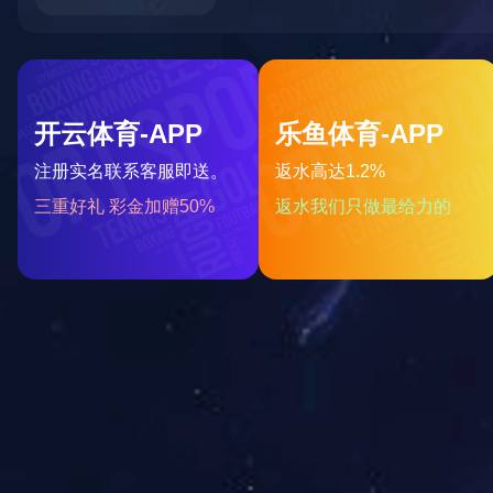
直线导轨轴
更多...
新闻资讯

公司新闻
行业资讯
销售网络
在线咨询
米兰体育-米兰（中国）

搜索