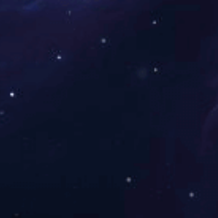
未找到相应参数组，请于后台属性模板中添加
T型丝杆是机床必不可少的传动零件，加工成本低、承载力
和升降机等工业装备!
上一个
滚珠丝杆
下一个
滚珠丝杆
售后服务
咨询电话
+86-574-88159598
返回顶部
© 米兰体育-米兰（中国） 版权所有